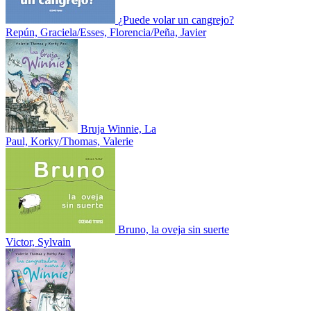
¿Puede volar un cangrejo?
Repún, Graciela/Esses, Florencia/Peña, Javier
Bruja Winnie, La
Paul, Korky/Thomas, Valerie
Bruno, la oveja sin suerte
Victor, Sylvain