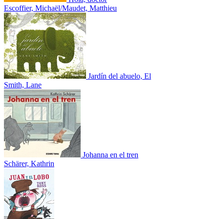
Escoffier, Michaël/Maudet, Matthieu
Jardín del abuelo, El
Smith, Lane
Johanna en el tren
Schärer, Kathrin