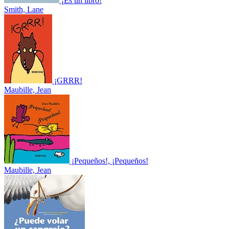
¡Es un libro!
Smith, Lane
¡GRRR!
Maubille, Jean
¡Pequeños!, ¡Pequeños!
Maubille, Jean