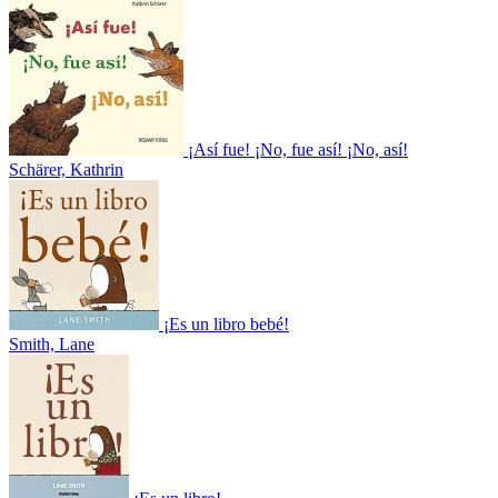
¡Así fue! ¡No, fue así! ¡No, así!
Schärer, Kathrin
¡Es un libro bebé!
Smith, Lane