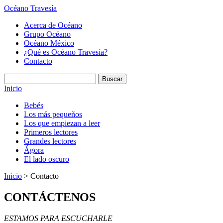
Océano Travesía
Acerca de Océano
Grupo Océano
Océano México
¿Qué es Océano Travesía?
Contacto
Inicio
Bebés
Los más pequeños
Los que empiezan a leer
Primeros lectores
Grandes lectores
Ágora
El lado oscuro
Inicio
> Contacto
CONTÁCTENOS
ESTAMOS PARA ESCUCHARLE