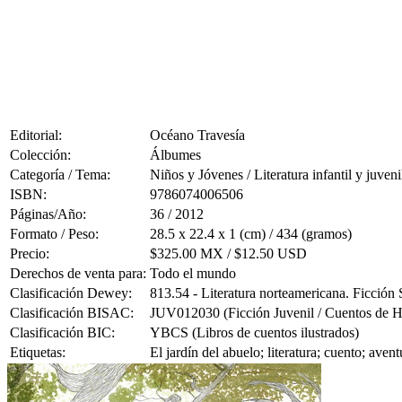
Editorial:
Océano Travesía
Colección:
Álbumes
Categoría / Tema:
Niños y Jóvenes / Literatura infantil y juveni
ISBN:
9786074006506
Páginas/Año:
36 / 2012
Formato / Peso:
28.5 x 22.4 x 1 (cm) / 434 (gramos)
Precio:
$325.00 MX / $12.50 USD
Derechos de venta para:
Todo el mundo
Clasificación Dewey:
813.54 - Literatura norteamericana. Ficció
Clasificación BISAC:
JUV012030 (Ficción Juvenil / Cuentos de H
Clasificación BIC:
YBCS (Libros de cuentos ilustrados)
Etiquetas:
El jardín del abuelo; literatura; cuento; aven