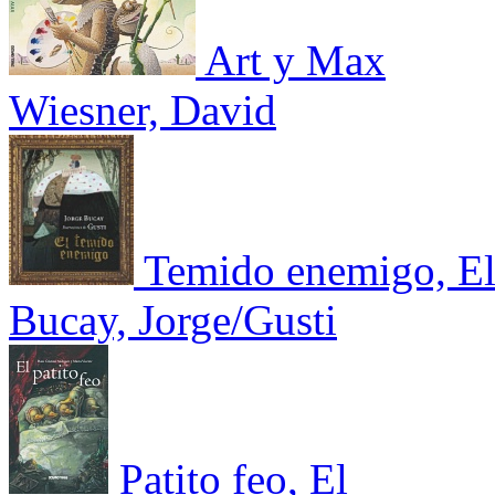
Art y Max
Wiesner, David
Temido enemigo, E
Bucay, Jorge/Gusti
Patito feo, El