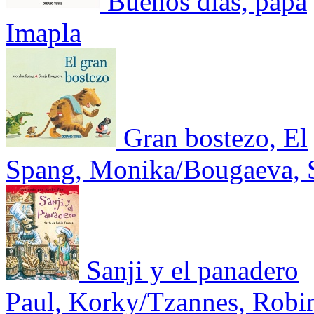
Buenos días, papá
Imapla
Gran bostezo, El
Spang, Monika/Bougaeva, 
Sanji y el panadero
Paul, Korky/Tzannes, Robi