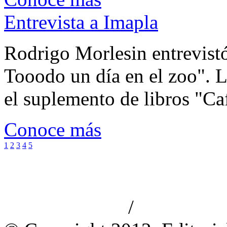
Entrevista a Imapla
Rodrigo Morlesin entrevistó
Tooodo un día en el zoo". L
el suplemento de libros "Ca
Conoce más
1
2
3
4
5
/
Aviso de privacidad
Información le