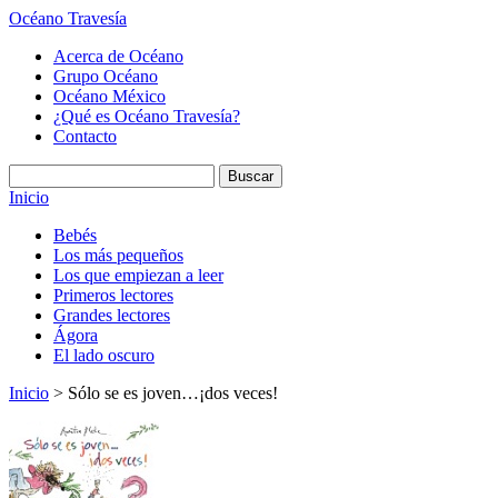
Océano Travesía
Acerca de Océano
Grupo Océano
Océano México
¿Qué es Océano Travesía?
Contacto
Inicio
Bebés
Los más pequeños
Los que empiezan a leer
Primeros lectores
Grandes lectores
Ágora
El lado oscuro
Inicio
> Sólo se es joven…¡dos veces!