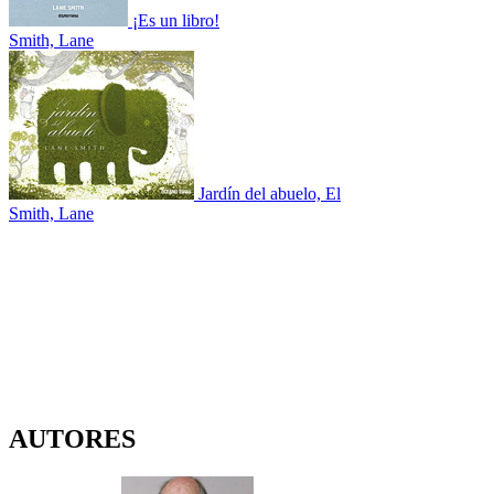
¡Es un libro!
Smith, Lane
Jardín del abuelo, El
Smith, Lane
AUTORES