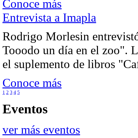
Conoce más
Entrevista a Imapla
Rodrigo Morlesin entrevistó
Tooodo un día en el zoo". L
el suplemento de libros "Ca
Conoce más
1
2
3
4
5
Eventos
ver más eventos