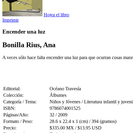
Hojea el libro
Imprimir
Encender una luz
Bonilla Rius, Ana
A veces sólo hace falta encender una luz para que ocurran cosas marav
Editorial:
Océano Travesía
Colección:
Álbumes
Categoría / Tema:
Niños y Jóvenes / Literatura infantil y juveni
ISBN:
9786074001525
Páginas/Año:
32 / 2009
Formato / Peso:
28.6 x 22.4 x 1 (cm) / 394 (gramos)
Precio:
$335.00 MX / $13.95 USD