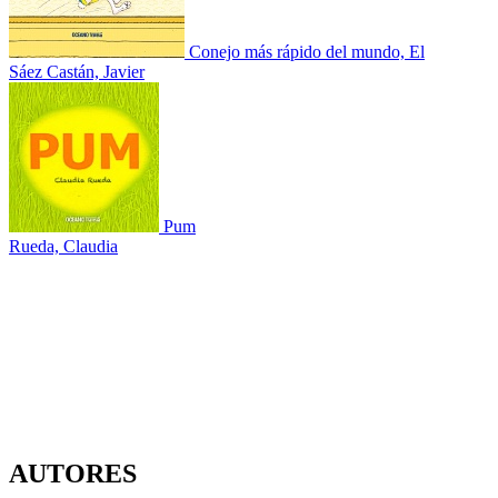
Conejo más rápido del mundo, El
Sáez Castán, Javier
Pum
Rueda, Claudia
AUTORES