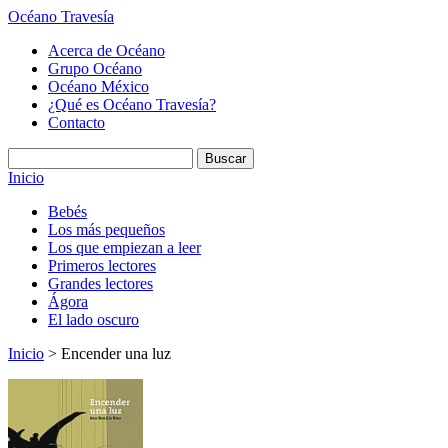
Océano Travesía
Acerca de Océano
Grupo Océano
Océano México
¿Qué es Océano Travesía?
Contacto
Inicio
Bebés
Los más pequeños
Los que empiezan a leer
Primeros lectores
Grandes lectores
Ágora
El lado oscuro
Inicio
> Encender una luz