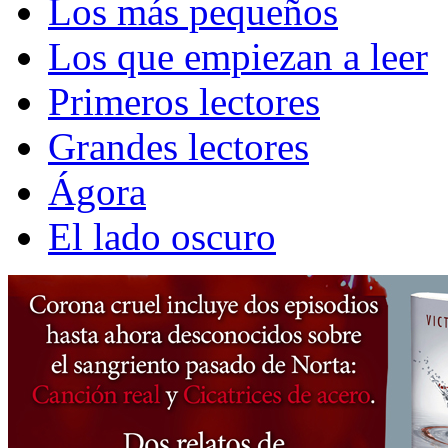
Los más pequeños
Los que empiezan a leer
Primeros lectores
Grandes lectores
Ágora
El lado oscuro