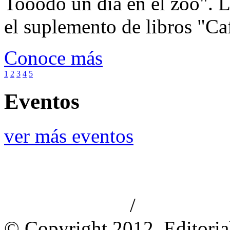
Tooodo un día en el zoo". L
el suplemento de libros "Ca
Conoce más
1
2
3
4
5
Eventos
ver más eventos
/
Aviso de privacidad
Información le
© Copyright 2012, Editoria