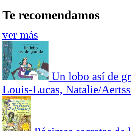
Te recomendamos
ver más
Un lobo así de g
Louis-Lucas, Natalie/Aertss