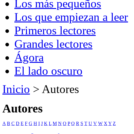
Los más pequeños
Los que empiezan a leer
Primeros lectores
Grandes lectores
Ágora
El lado oscuro
Inicio
> Autores
Autores
A
B
C
D
E
F
G
H
I
J
K
L
M
N
O
P
Q
R
S
T
U
V
W
X
Y
Z