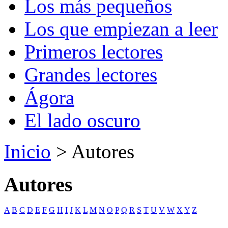
Los más pequeños
Los que empiezan a leer
Primeros lectores
Grandes lectores
Ágora
El lado oscuro
Inicio
> Autores
Autores
A
B
C
D
E
F
G
H
I
J
K
L
M
N
O
P
Q
R
S
T
U
V
W
X
Y
Z