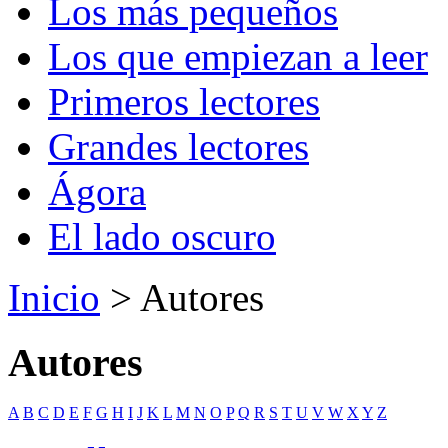
Los más pequeños
Los que empiezan a leer
Primeros lectores
Grandes lectores
Ágora
El lado oscuro
Inicio
> Autores
Autores
A
B
C
D
E
F
G
H
I
J
K
L
M
N
O
P
Q
R
S
T
U
V
W
X
Y
Z