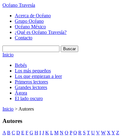
Océano Travesía
Acerca de Océano
Grupo Océano
Océano México
¿Qué es Océano Travesía?
Contacto
Inicio
Bebés
Los más pequeños
Los que empiezan a leer
Primeros lectores
Grandes lectores
Ágora
El lado oscuro
Inicio
> Autores
Autores
A
B
C
D
E
F
G
H
I
J
K
L
M
N
O
P
Q
R
S
T
U
V
W
X
Y
Z