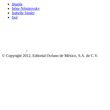
Imapla
Irène Némirovsky
Isabelle Simler
Isol
/
Aviso de privacidad
Información legal
© Copyright 2012, Editorial Océano de México, S.A. de C.V.