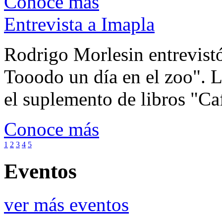
Conoce más
Entrevista a Imapla
Rodrigo Morlesin entrevistó
Tooodo un día en el zoo". L
el suplemento de libros "Ca
Conoce más
1
2
3
4
5
Eventos
ver más eventos