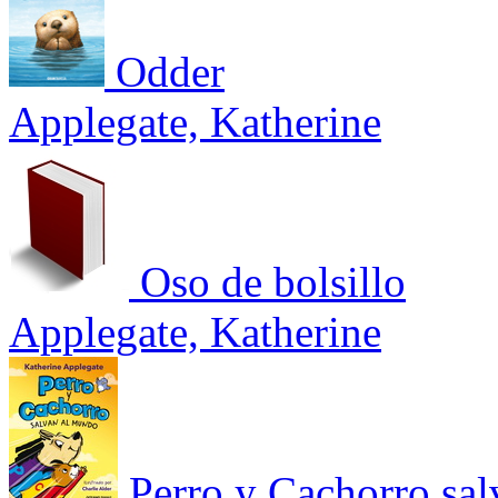
Odder
Applegate, Katherine
Oso de bolsillo
Applegate, Katherine
Perro y Cachorro sa