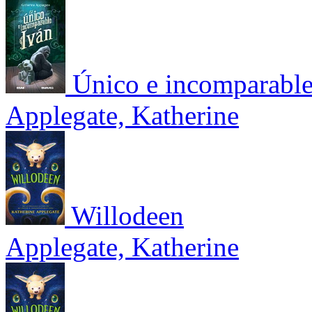
Único e incomparable
Applegate, Katherine
Willodeen
Applegate, Katherine