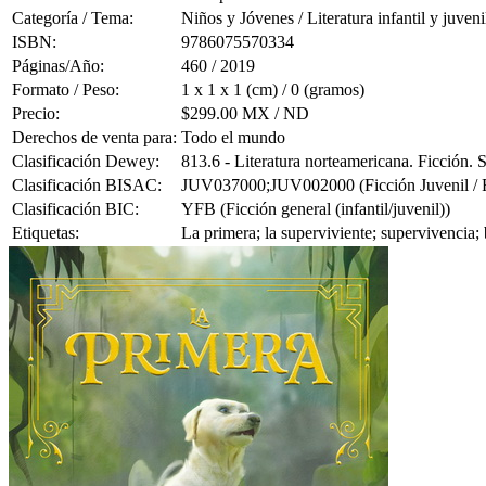
Categoría / Tema:
Niños y Jóvenes / Literatura infantil y juveni
ISBN:
9786075570334
Páginas/Año:
460 / 2019
Formato / Peso:
1 x 1 x 1 (cm) / 0 (gramos)
Precio:
$299.00 MX / ND
Derechos de venta para:
Todo el mundo
Clasificación Dewey:
813.6 - Literatura norteamericana. Ficción.
Clasificación BISAC:
JUV037000;JUV002000 (Ficción Juvenil / Fan
Clasificación BIC:
YFB (Ficción general (infantil/juvenil))
Etiquetas:
La primera; la superviviente; supervivencia;