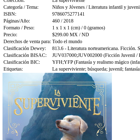
Colección:
La superviviente
Categoría / Tema:
Niños y Jóvenes / Literatura infantil y juveni
ISBN:
9786075277141
Páginas/Año:
460 / 2018
Formato / Peso:
1 x 1 x 1 (cm) / 0 (gramos)
Precio:
$299.00 MX / ND
Derechos de venta para:
Todo el mundo
Clasificación Dewey:
813.6 - Literatura norteamericana. Ficción.
Clasificación BISAC:
JUV037000;JUV002000 (Ficción Juvenil / Fan
Clasificación BIC:
YFH;YFP (Fantasía y realismo mágico (infanti
Etiquetas:
La superviviente; búsqueda; juvenil; fantasía;