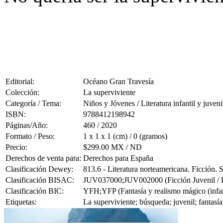
Editorial:
Océano Gran Travesía
Colección:
La superviviente
Categoría / Tema:
Niños y Jóvenes / Literatura infantil y juveni
ISBN:
9788412198942
Páginas/Año:
460 / 2020
Formato / Peso:
1 x 1 x 1 (cm) / 0 (gramos)
Precio:
$299.00 MX / ND
Derechos de venta para:
Derechos para España
Clasificación Dewey:
813.6 - Literatura norteamericana. Ficción.
Clasificación BISAC:
JUV037000;JUV002000 (Ficción Juvenil / Fan
Clasificación BIC:
YFH;YFP (Fantasía y realismo mágico (infanti
Etiquetas:
La superviviente; búsqueda; juvenil; fantasía;