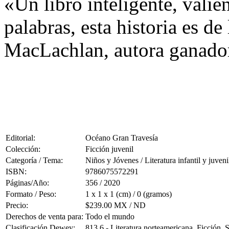
«Un libro inteligente, valie
palabras, esta historia es de
MacLachlan, autora ganado
Editorial:
Océano Gran Travesía
Colección:
Ficción juvenil
Categoría / Tema:
Niños y Jóvenes / Literatura infantil y juveni
ISBN:
9786075572291
Páginas/Año:
356 / 2020
Formato / Peso:
1 x 1 x 1 (cm) / 0 (gramos)
Precio:
$239.00 MX / ND
Derechos de venta para:
Todo el mundo
Clasificación Dewey:
813.6 - Literatura norteamericana. Ficción.