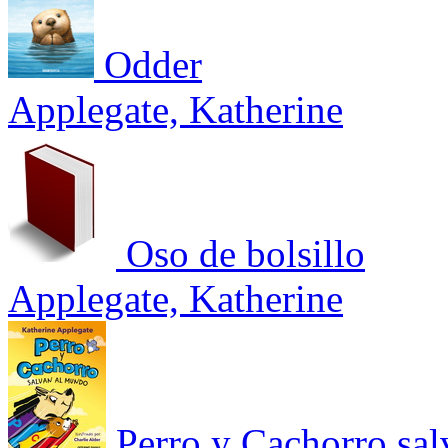
Odder
Applegate, Katherine
Oso de bolsillo
Applegate, Katherine
Perro y Cachorro sa