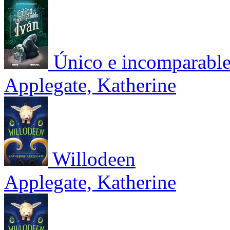
Único e incomparable
Applegate, Katherine
Willodeen
Applegate, Katherine