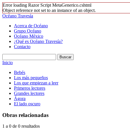
Error loading Razor Script MetaGenerico.cshtml
Object reference not set to an instance of an object.
Océano Travesía
Acerca de Océano
Grupo Océano
Océano México
¿Qué es Océano Travesía?
Contacto
Inicio
Bebés
Los más pequeños
Los que empiezan a leer
Primeros lectores
Grandes lectores
Ágora
El lado oscuro
Obras relacionadas
1 a 0 de 0 resultados