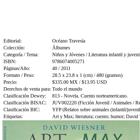
Editorial:
Océano Travesía
Colección:
Álbumes
Categoría / Tema:
Niños y Jóvenes / Literatura infantil y juveni
ISBN:
9786074005271
Páginas/Año:
40 / 2011
Formato / Peso:
28.5 x 23.8 x 1 (cm) / 480 (gramos)
Precio:
$335.00 MX / $13.95 USD
Derechos de venta para:
Todo el mundo
Clasificación Dewey:
813 - Novela. Cuento norteamericano.
Clasificación BISAC:
JUV002220 (Ficción Juvenil / Animales / Rep
Clasificación BIC:
YFP (Relatos sobre animales (infantil/juvenil
Etiquetas:
Art y Max; literatura; cuento; humor; David