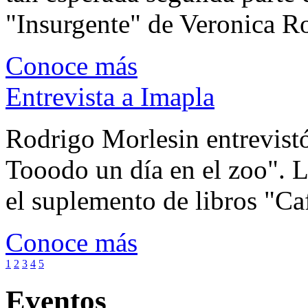
"Insurgente" de Veronica Rot
Conoce más
Entrevista a Imapla
Rodrigo Morlesin entrevistó
Tooodo un día en el zoo". L
el suplemento de libros "Ca
Conoce más
1
2
3
4
5
Eventos