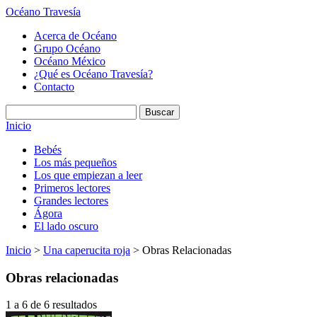
Océano Travesía
Acerca de Océano
Grupo Océano
Océano México
¿Qué es Océano Travesía?
Contacto
Inicio
Bebés
Los más pequeños
Los que empiezan a leer
Primeros lectores
Grandes lectores
Ágora
El lado oscuro
Inicio
>
Una caperucita roja
> Obras Relacionadas
Obras relacionadas
1 a 6 de 6 resultados