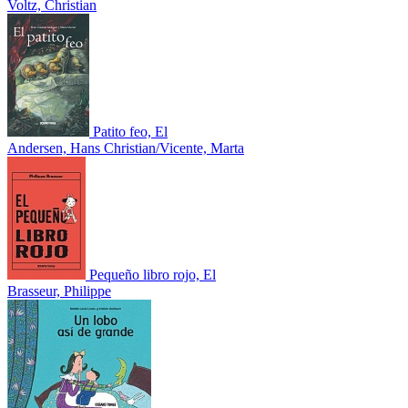
Voltz, Christian
Patito feo, El
Andersen, Hans Christian/Vicente, Marta
Pequeño libro rojo, El
Brasseur, Philippe