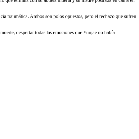
ejero que termina con su abuela muerta y su madre postrada en cama en
ncia traumática. Ambos son polos opuestos, pero el rechazo que sufren
 muerte, despertar todas las emociones que Yunjae no había