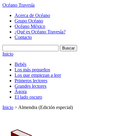
Océano Travesía
Acerca de Océano
Grupo Océano
Océano México
¿Qué es Océano Travesía?
Contacto
Inicio
Bebés
Los más pequeños
Los que empiezan a leer
Primeros lectores
Grandes lectores
Ágora
El lado oscuro
Inicio
> Almendra (Edición especial)