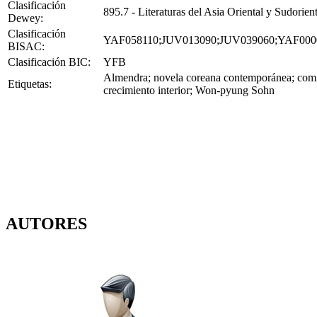
Clasificación
895.7 - Literaturas del Asia Oriental y Sudorient
Dewey:
Clasificación
YAF058110;JUV013090;JUV039060;YAF000
BISAC:
Clasificación BIC:
YFB
Almendra; novela coreana contemporánea; coming 
Etiquetas:
crecimiento interior; Won-pyung Sohn
AUTORES