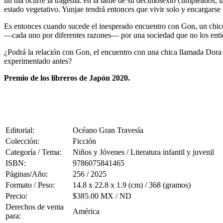
un día ocurre la tragedia: en la tarde de su decimosexto cumpleaños, 
estado vegetativo. Yunjae tendrá entonces que vivir solo y encargarse d
Es entonces cuando sucede el inesperado encuentro con Gon, un chico 
—cada uno por diferentes razones— por una sociedad que no los entien
¿Podrá la relación con Gon, el encuentro con una chica llamada Dora 
experimentado antes?
Premio de los libreros de Japón 2020.
Editorial:
Océano Gran Travesía
Colección:
Ficción
Categoría / Tema:
Niños y Jóvenes / Literatura infantil y juvenil
ISBN:
9786075841465
Páginas/Año:
256 / 2025
Formato / Peso:
14.8 x 22.8 x 1.9 (cm) / 368 (gramos)
Precio:
$385.00 MX / ND
Derechos de venta
América
para: