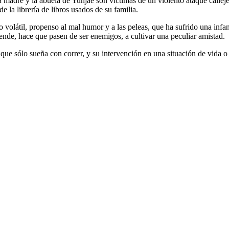
la madre y la abuela de Yunjae son víctimas de un violento ataque call
e la librería de libros usados de su familia.
volátil, propenso al mal humor y a las peleas, que ha sufrido una infa
de, hace que pasen de ser enemigos, a cultivar una peculiar amistad.
que sólo sueña con correr, y su intervención en una situación de vida o