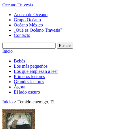
Océano Travesía
Acerca de Océano
Grupo Océano
Océano México
¿Qué es Océano Travesía?
Contacto
Inicio
Bebés
Los más pequeños
Los que empiezan a leer
Primeros lectores
Grandes lectores
Ágora
El lado oscuro
Inicio
> Temido enemigo, El