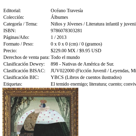
Editorial:
Océano Travesía
Colección:
Álbumes
Categoría / Tema:
Niños y Jóvenes / Literatura infantil y juveni
ISBN:
9786078303281
Páginas/Año:
1 / 2013
Formato / Peso:
0 x 0 x 0 (cm) / 0 (gramos)
Precio:
$229.00 MX / $9.95 USD
Derechos de venta para:
Todo el mundo
Clasificación Dewey:
898 - Nativas de América de Sur.
Clasificación BISAC:
JUV022000 (Ficción Juvenil / Leyendas, Mit
Clasificación BIC:
YBCS (Libros de cuentos ilustrados)
Etiquetas:
El temido enemigo; literatura; cuento; convi