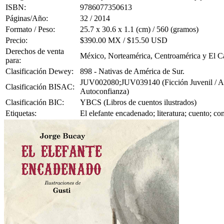
ISBN:
9786077350613
Páginas/Año:
32 / 2014
Formato / Peso:
25.7 x 30.6 x 1.1 (cm) / 560 (gramos)
Precio:
$390.00 MX / $15.50 USD
Derechos de venta
México, Norteamérica, Centroamérica y El C
para:
Clasificación Dewey:
898 - Nativas de América de Sur.
JUV002080;JUV039140 (Ficción Juvenil / Anima
Clasificación BISAC:
Autoconfianza)
Clasificación BIC:
YBCS (Libros de cuentos ilustrados)
Etiquetas:
El elefante encadenado; literatura; cuento; co