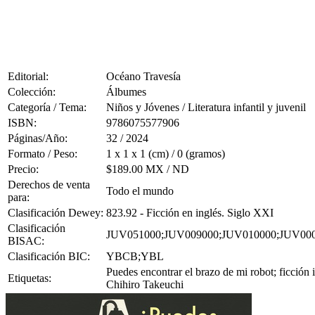
Editorial:
Océano Travesía
Colección:
Álbumes
Categoría / Tema:
Niños y Jóvenes / Literatura infantil y juvenil
ISBN:
9786075577906
Páginas/Año:
32 / 2024
Formato / Peso:
1 x 1 x 1 (cm) / 0 (gramos)
Precio:
$189.00 MX / ND
Derechos de venta
Todo el mundo
para:
Clasificación Dewey:
823.92 - Ficción en inglés. Siglo XXI
Clasificación
JUV051000;JUV009000;JUV010000;JUV00
BISAC:
Clasificación BIC:
YBCB;YBL
Puedes encontrar el brazo de mi robot; ficción 
Etiquetas:
Chihiro Takeuchi