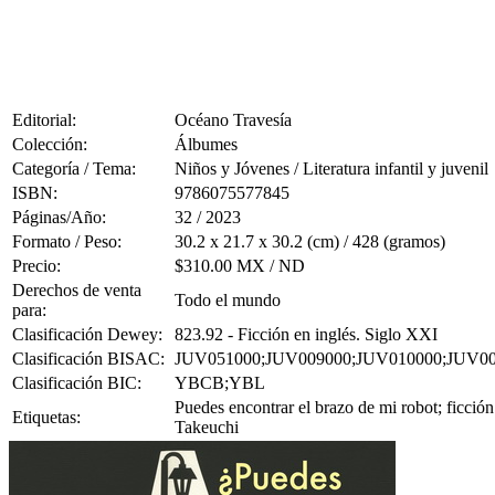
Editorial:
Océano Travesía
Colección:
Álbumes
Categoría / Tema:
Niños y Jóvenes / Literatura infantil y juvenil
ISBN:
9786075577845
Páginas/Año:
32 / 2023
Formato / Peso:
30.2 x 21.7 x 30.2 (cm) / 428 (gramos)
Precio:
$310.00 MX / ND
Derechos de venta
Todo el mundo
para:
Clasificación Dewey:
823.92 - Ficción en inglés. Siglo XXI
Clasificación BISAC:
JUV051000;JUV009000;JUV010000;JUV0
Clasificación BIC:
YBCB;YBL
Puedes encontrar el brazo de mi robot; ficción
Etiquetas:
Takeuchi