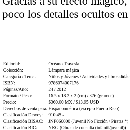
Gracias a su efecto mágico, 
poco los detalles ocultos en
Editorial:
Océano Travesía
Colección:
Lámpara mágica
Categoría / Tema:
Niños y Jóvenes / Actividades y libros didác
ISBN:
9786074007176
Páginas/Año:
24 / 2012
Formato / Peso:
16.5 x 18.2 x 2 (cm) / 376 (gramos)
Precio:
$360.00 MX / $13.95 USD
Derechos de venta para:
Hispanoamérica (excepto Puerto Rico)
Clasificación Dewey:
910.45 -
Clasificación BISAC:
JNF066000 (Juvenil No Ficción / Piratas *)
Clasificación BIC:
YRG (Obras de consulta (infantil/juvenil))