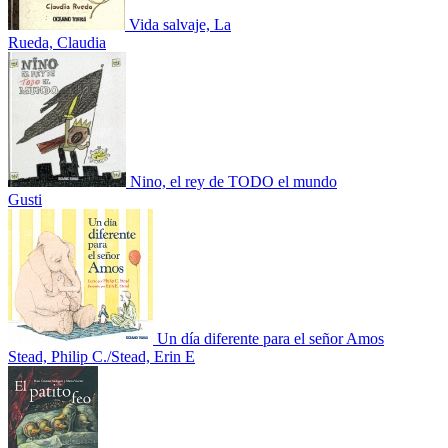
Vida salvaje, La
Rueda, Claudia
Nino, el rey de TODO el mundo
Gusti
Un día diferente para el señor Amos
Stead, Philip C./Stead, Erin E