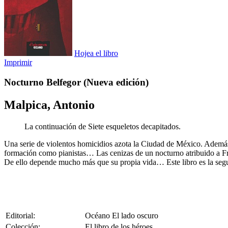
Hojea el libro
Imprimir
Nocturno Belfegor (Nueva edición)
Malpica, Antonio
La continuación de Siete esqueletos decapitados.
Una serie de violentos homicidios azota la Ciudad de México. Además 
formación como pianistas… Las cenizas de un nocturno atribuido a Fra
De ello depende mucho más que su propia vida… Este libro es la segu
Editorial:
Océano El lado oscuro
Colección:
El libro de los héroes