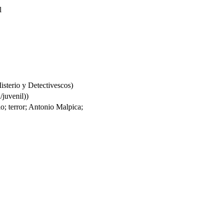
l
sterio y Detectivescos)
/juvenil))
io; terror; Antonio Malpica;