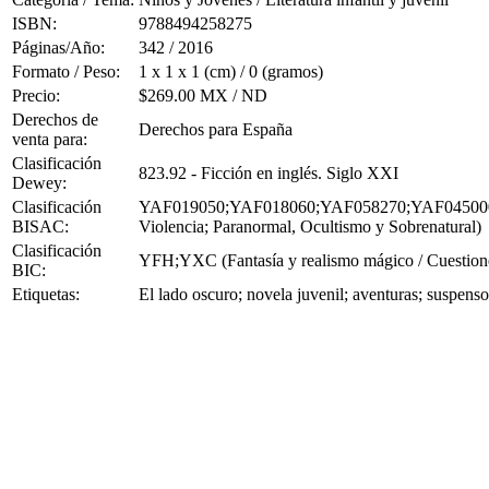
ISBN:
9788494258275
Páginas/Año:
342 / 2016
Formato / Peso:
1 x 1 x 1 (cm) / 0 (gramos)
Precio:
$269.00 MX / ND
Derechos de
Derechos para España
venta para:
Clasificación
823.92 - Ficción en inglés. Siglo XXI
Dewey:
Clasificación
YAF019050;YAF018060;YAF058270;YAF045000 (Joven
BISAC:
Violencia; Paranormal, Ocultismo y Sobrenatural)
Clasificación
YFH;YXC (Fantasía y realismo mágico / Cuestiones p
BIC:
Etiquetas:
El lado oscuro; novela juvenil; aventuras; suspen