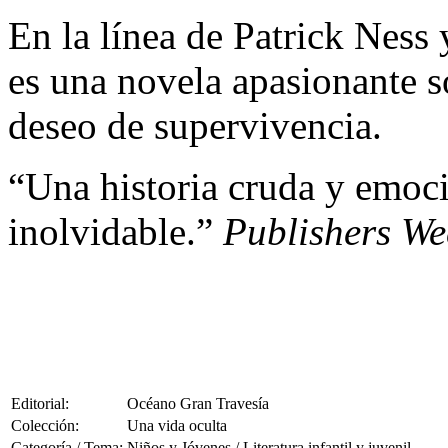
En la línea de Patrick Nes
es una novela apasionante s
deseo de supervivencia.
“Una historia cruda y emoc
inolvidable.”
Publishers We
Editorial:
Océano Gran Travesía
Colección:
Una vida oculta
Categoría / Tema:
Niños y Jóvenes / Literatura infantil y juvenil