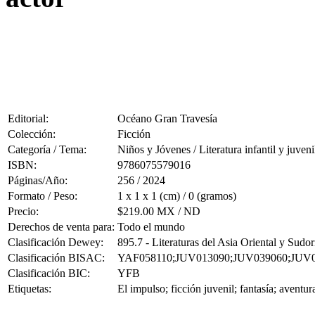
Editorial:
Océano Gran Travesía
Colección:
Ficción
Categoría / Tema:
Niños y Jóvenes / Literatura infantil y juveni
ISBN:
9786075579016
Páginas/Año:
256 / 2024
Formato / Peso:
1 x 1 x 1 (cm) / 0 (gramos)
Precio:
$219.00 MX / ND
Derechos de venta para:
Todo el mundo
Clasificación Dewey:
895.7 - Literaturas del Asia Oriental y Sudor
Clasificación BISAC:
YAF058110;JUV013090;JUV039060;JUV
Clasificación BIC:
YFB
Etiquetas:
El impulso; ficción juvenil; fantasía; aven