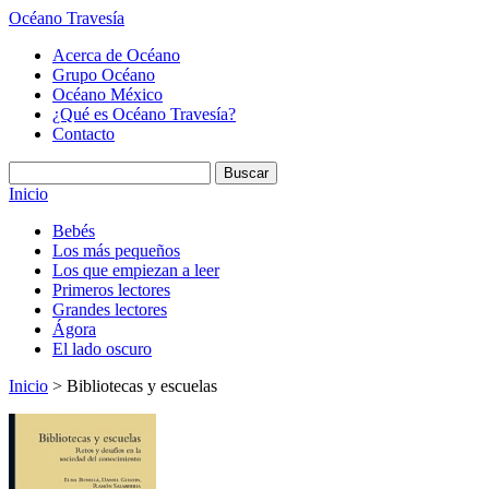
Océano Travesía
Acerca de Océano
Grupo Océano
Océano México
¿Qué es Océano Travesía?
Contacto
Inicio
Bebés
Los más pequeños
Los que empiezan a leer
Primeros lectores
Grandes lectores
Ágora
El lado oscuro
Inicio
> Bibliotecas y escuelas