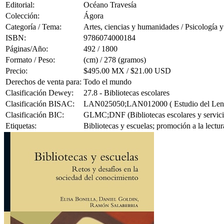
Editorial:
Océano Travesía
Colección:
Ágora
Categoría / Tema:
Artes, ciencias y humanidades / Psicología y
ISBN:
9786074000184
Páginas/Año:
492 / 1800
Formato / Peso:
(cm) / 278 (gramos)
Precio:
$495.00 MX / $21.00 USD
Derechos de venta para:
Todo el mundo
Clasificación Dewey:
27.8 - Bibliotecas escolares
Clasificación BISAC:
LAN025050;LAN012000 ( Estudio del Lenguage
Clasificación BIC:
GLMC;DNF (Bibliotecas escolares y servicios
Etiquetas:
Bibliotecas y escuelas; promoción a la lectu