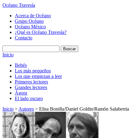
Océano Travesía
Acerca de Océano
Grupo Océano
Océano México
¿Qué es Océano Travesía?
Contacto
Inicio
Bebés
Los más pequeños
Los que empiezan a leer
Primeros lectores
Grandes lectores
Ágora
El lado oscuro
Inicio
>
Autores
> Elisa Bonilla/Daniel Goldin/Ramón Salaberria