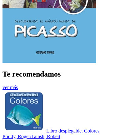
Te recomendamos
ver más
Libro desplegable. Colores
Priddy, Roger/Tainsh, Robert