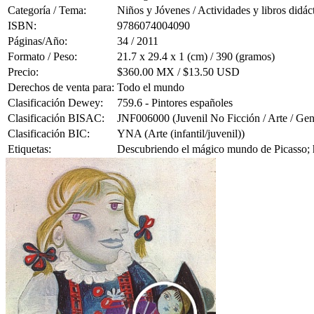
Categoría / Tema:
Niños y Jóvenes / Actividades y libros didác
ISBN:
9786074004090
Páginas/Año:
34 / 2011
Formato / Peso:
21.7 x 29.4 x 1 (cm) / 390 (gramos)
Precio:
$360.00 MX / $13.50 USD
Derechos de venta para:
Todo el mundo
Clasificación Dewey:
759.6 - Pintores españoles
Clasificación BISAC:
JNF006000 (Juvenil No Ficción / Arte / Gen
Clasificación BIC:
YNA (Arte (infantil/juvenil))
Etiquetas:
Descubriendo el mágico mundo de Picasso; hi