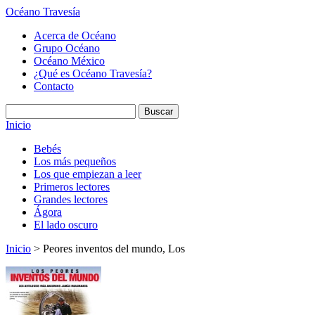
Océano Travesía
Acerca de Océano
Grupo Océano
Océano México
¿Qué es Océano Travesía?
Contacto
Inicio
Bebés
Los más pequeños
Los que empiezan a leer
Primeros lectores
Grandes lectores
Ágora
El lado oscuro
Inicio
> Peores inventos del mundo, Los