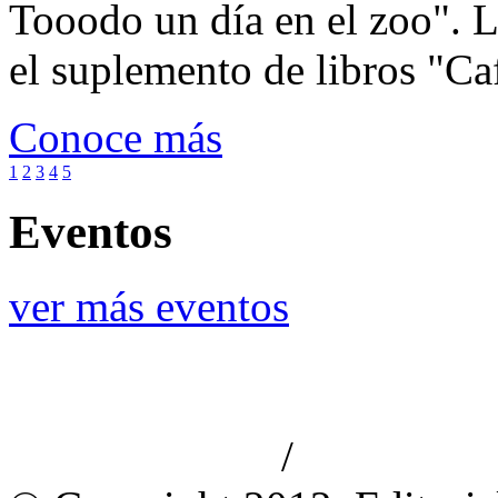
Tooodo un día en el zoo". L
el suplemento de libros "Ca
Conoce más
1
2
3
4
5
Eventos
ver más eventos
/
Aviso de privacidad
Información le