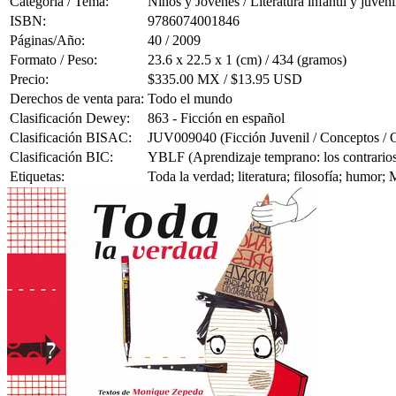
Categoría / Tema:
Niños y Jóvenes / Literatura infantil y juveni
ISBN:
9786074001846
Páginas/Año:
40 / 2009
Formato / Peso:
23.6 x 22.5 x 1 (cm) / 434 (gramos)
Precio:
$335.00 MX / $13.95 USD
Derechos de venta para:
Todo el mundo
Clasificación Dewey:
863 - Ficción en español
Clasificación BISAC:
JUV009040 (Ficción Juvenil / Conceptos / 
Clasificación BIC:
YBLF (Aprendizaje temprano: los contrario
Etiquetas:
Toda la verdad; literatura; filosofía; humor