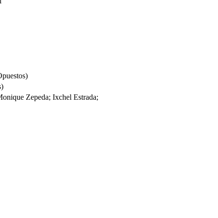
l
Opuestos)
s)
; Monique Zepeda; Ixchel Estrada;