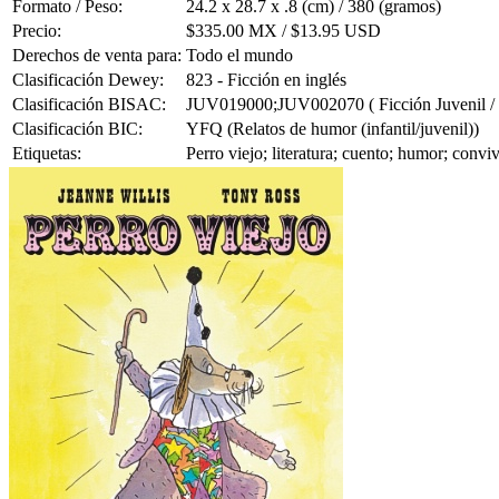
Formato / Peso:
24.2 x 28.7 x .8 (cm) / 380 (gramos)
Precio:
$335.00 MX / $13.95 USD
Derechos de venta para:
Todo el mundo
Clasificación Dewey:
823 - Ficción en inglés
Clasificación BISAC:
JUV019000;JUV002070 ( Ficción Juvenil / C
Clasificación BIC:
YFQ (Relatos de humor (infantil/juvenil))
Etiquetas:
Perro viejo; literatura; cuento; humor; convi