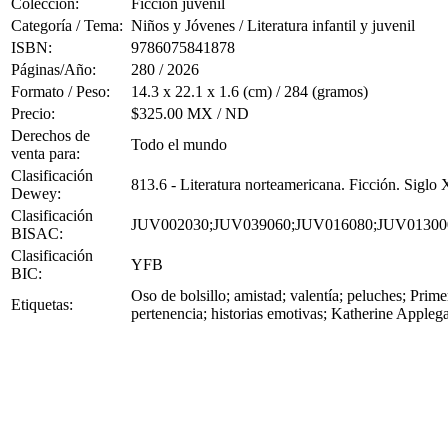
Colección:
Ficción juvenil
Categoría / Tema:
Niños y Jóvenes / Literatura infantil y juvenil
ISBN:
9786075841878
Páginas/Año:
280 / 2026
Formato / Peso:
14.3 x 22.1 x 1.6 (cm) / 284 (gramos)
Precio:
$325.00 MX / ND
Derechos de
Todo el mundo
venta para:
Clasificación
813.6 - Literatura norteamericana. Ficción. Siglo
Dewey:
Clasificación
JUV002030;JUV039060;JUV016080;JUV01300
BISAC:
Clasificación
YFB
BIC:
Oso de bolsillo; amistad; valentía; peluches; Pri
Etiquetas:
pertenencia; historias emotivas; Katherine Appleg