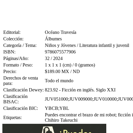
Editorial:
Océano Travesía
Colección:
Álbumes
Categoría / Tema:
Niños y Jóvenes / Literatura infantil y juvenil
ISBN:
9786075577906
Páginas/Año:
32 / 2024
Formato / Peso:
1 x 1 x 1 (cm) / 0 (gramos)
Precio:
$189.00 MX / ND
Derechos de venta
Todo el mundo
para:
Clasificación Dewey:
823.92 - Ficción en inglés. Siglo XXI
Clasificación
JUV051000;JUV009000;JUV010000;JUV00
BISAC:
Clasificación BIC:
YBCB;YBL
Puedes encontrar el brazo de mi robot; ficción 
Etiquetas:
Chihiro Takeuchi