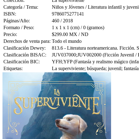
Colección:
La superviviente
Categoría / Tema:
Niños y Jóvenes / Literatura infantil y juveni
ISBN:
9786075277141
Páginas/Año:
460 / 2018
Formato / Peso:
1 x 1 x 1 (cm) / 0 (gramos)
Precio:
$299.00 MX / ND
Derechos de venta para:
Todo el mundo
Clasificación Dewey:
813.6 - Literatura norteamericana. Ficción.
Clasificación BISAC:
JUV037000;JUV002000 (Ficción Juvenil / Fan
Clasificación BIC:
YFH;YFP (Fantasía y realismo mágico (infanti
Etiquetas:
La superviviente; búsqueda; juvenil; fantasía;