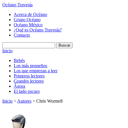
Océano Travesía
Acerca de Océano
Grupo Océano
Océano México
¿Qué es Océano Travesía?
Contacto
Inicio
Bebés
Los más pequeños
Los que empiezan a leer
Primeros lectores
Grandes lectores
Ágora
El lado oscuro
Inicio
>
Autores
> Chris Wormell