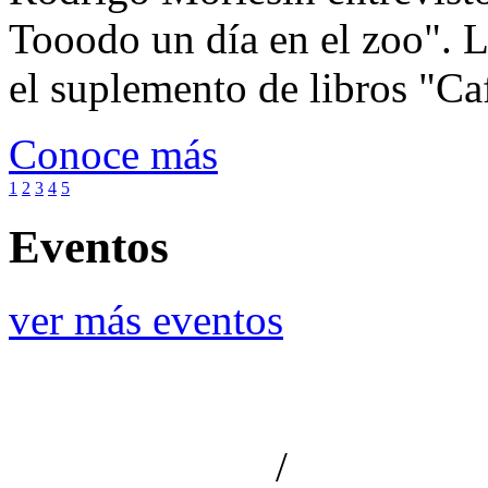
Tooodo un día en el zoo". L
el suplemento de libros "Ca
Conoce más
1
2
3
4
5
Eventos
ver más eventos
/
Aviso de privacidad
Información le