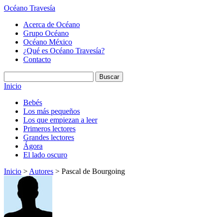
Océano Travesía
Acerca de Océano
Grupo Océano
Océano México
¿Qué es Océano Travesía?
Contacto
Inicio
Bebés
Los más pequeños
Los que empiezan a leer
Primeros lectores
Grandes lectores
Ágora
El lado oscuro
Inicio
>
Autores
> Pascal de Bourgoing