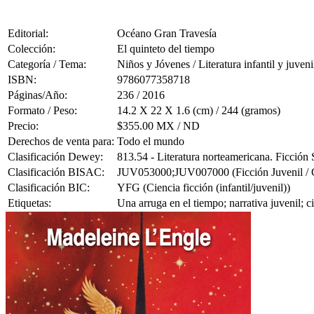
Editorial:
Océano Gran Travesía
Colección:
El quinteto del tiempo
Categoría / Tema:
Niños y Jóvenes / Literatura infantil y juveni
ISBN:
9786077358718
Páginas/Año:
236 / 2016
Formato / Peso:
14.2 X 22 X 1.6 (cm) / 244 (gramos)
Precio:
$355.00 MX / ND
Derechos de venta para:
Todo el mundo
Clasificación Dewey:
813.54 - Literatura norteamericana. Ficció
Clasificación BISAC:
JUV053000;JUV007000 (Ficción Juvenil / Cie
Clasificación BIC:
YFG (Ciencia ficción (infantil/juvenil))
Etiquetas:
Una arruga en el tiempo; narrativa juvenil; c