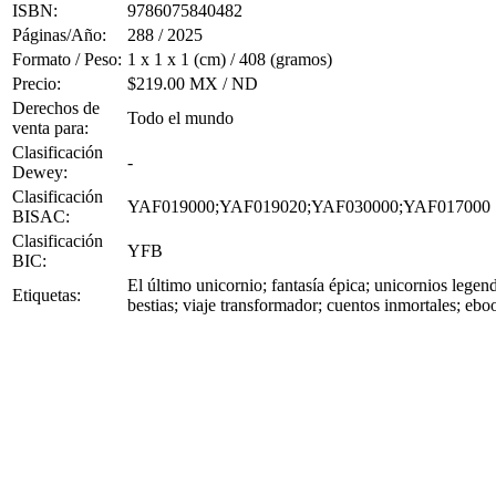
ISBN:
9786075840482
Páginas/Año:
288 / 2025
Formato / Peso:
1 x 1 x 1 (cm) / 408 (gramos)
Precio:
$219.00 MX / ND
Derechos de
Todo el mundo
venta para:
Clasificación
-
Dewey:
Clasificación
YAF019000;YAF019020;YAF030000;YAF017000
BISAC:
Clasificación
YFB
BIC:
El último unicornio; fantasía épica; unicornios lege
Etiquetas:
bestias; viaje transformador; cuentos inmortales; ebo