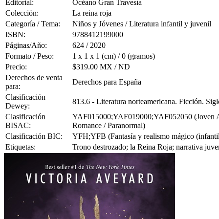
Editorial:
Océano Gran Travesía
Colección:
La reina roja
Categoría / Tema:
Niños y Jóvenes / Literatura infantil y juvenil
ISBN:
9788412199000
Páginas/Año:
624 / 2020
Formato / Peso:
1 x 1 x 1 (cm) / 0 (gramos)
Precio:
$319.00 MX / ND
Derechos de venta
Derechos para España
para:
Clasificación
813.6 - Literatura norteamericana. Ficción. Si
Dewey:
Clasificación
YAF015000;YAF019000;YAF052050 (Joven Adulto
BISAC:
Romance / Paranormal)
Clasificación BIC:
YFH;YFB (Fantasía y realismo mágico (infantil/j
Etiquetas:
Trono destrozado; la Reina Roja; narrativa juve